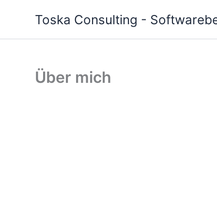
Zum
Toska Consulting - Softwareber
Inhalt
springen
Über mich